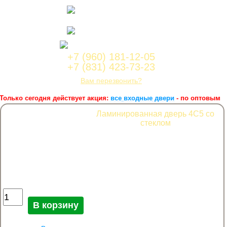
Нижний Новгород,
ул.Лейтенанта Шмидта, 2а корпус 1, офис 4a
Работаем с пн по сб с 9:00 до
18:00
Корзина заказа
+7 (960) 181-12-05
+7 (831) 423-73-23
Вам перезвонить?
олько сегодня действует акция:
все входные двери
- по оптовым цен
Ламинированная дверь 4С5 со
стеклом
1 400
руб.
Коробочный брус МДФ ( комплект 2,5 шт) — 450 руб.
Наличник полукруглый ( комплект 5 шт) — 450 руб
добор — 15 руб. за 1 см.
Количество Ламинированная дверь 4С5 со стеклом
В корзину