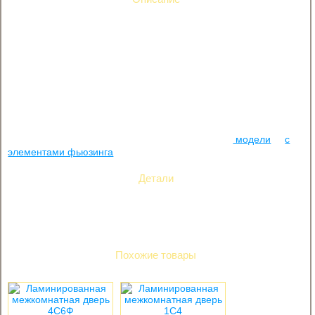
Модель 4С5 — дверь с ламинированным покрытием и
сотовым наполнителем. Последний обеспечит защиту даже от
громкой музыки из комнаты, благодаря прекрасному
поглощению звуков. Прекрасно моется любыми средствами
для чистки. Мелкие царапины и удары не страшны, вмятин не
будет.
Идеальное решение для тех, кто сдает квартиру в аренду, так
как она недорога и практична. 10% полотна занимает стекло с
пескоструйной обработкой. Создайте свою композицию
комнат-кораблей, установив в комнаты и глухие
модели
, и
с
элементами фьюзинга
.
Детали
Материал
ламинированная
Похожие товары