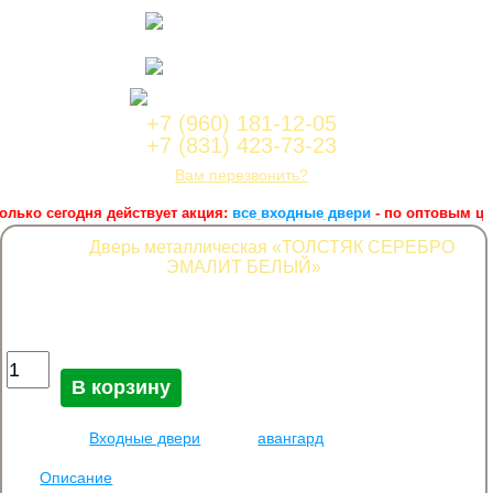
Нижний Новгород,
ул.Лейтенанта Шмидта, 2а корпус 1, офис 4a
Работаем с пн по сб с 9:00 до
18:00
Корзина заказа
+7 (960) 181-12-05
+7 (831) 423-73-23
Вам перезвонить?
лько сегодня действует акция:
все входные двери
- по оптовым цена
Дверь металлическая «ТОЛСТЯК СЕРЕБРО
ЭМАЛИТ БЕЛЫЙ»
22 000
руб.
Количество Дверь металлическая "ТОЛСТЯК СЕРЕБРО ЭМАЛИТ
БЕЛЫЙ"
В корзину
Категория:
Входные двери
Метка:
авангард
Описание