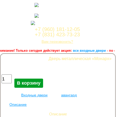
Нижний Новгород,
ул.Лейтенанта Шмидта, 2а корпус 1, офис 4a
Работаем с пн по сб с 9:00 до
18:00
Корзина заказа
+7 (960) 181-12-05
+7 (831) 423-73-23
Вам перезвонить?
имание! Только сегодня действует акция:
все входные двери
- по оп
Дверь металлическая «Монарх»
45 000
руб.
Количество Дверь металлическая «Монарх»
В корзину
Категория:
Входные двери
Метка:
авангард
Описание
Описание