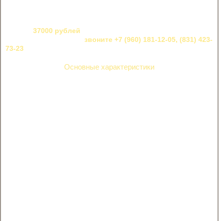
В нашем магазине «Стальной стиль» можно купить входную
дверь из металла «Чикаго» от завода «Ferroni» (Йошкар-Ола)
по цене
37000 рублей
, а также заказать ее доставку и монтаж
в Нижнем Новгороде —
звоните +7 (960) 181-12-05, (831) 423-
73-23
.
Основные характеристики
Стальная дверь ЧИКАГО — Толщина короба 105мм,
полотно 90мм
Наполнение полотна- пенополистирол
Цвет — атмосферостойкое порошково-полимерное
Уплотнитель — 2 контура из вспененной резины
Глазок — Широкого обзора, цвет — хром
Петли — на подшипниках 2 шт., наружные, открывание 180°
Наружная отделка — Фрезерованная панель 12мм +
наличники
Внутренняя отделка — царговая панель 22мм, вставки из
глянцевого стекла Лакобель
Замки — КАЛЕ цилиндровый + сувалдный, IV класс
Накладки — Врезная броненакладка + овальная накладка
дополн. замка
Дополнительно — Независимая ночная задвижка,
металлический эксцентрик
Ручка — Раздельная, цвет — хром
Размеры: 860х2050 мм, 960х2050 мм в наличии