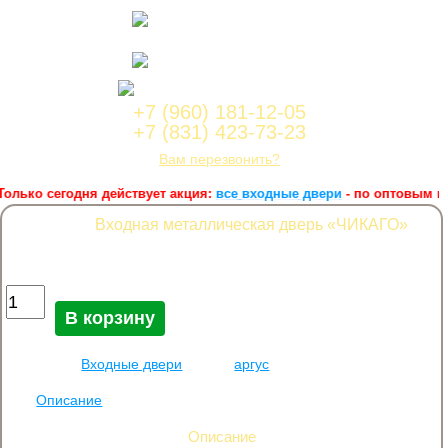
Нижний Новгород,
ул.Лейтенанта Шмидта, 2а корпус 1, офис 4a
Работаем с пн по сб с 9:00 до
18:00
Корзина заказа
+7 (960) 181-12-05
+7 (831) 423-73-23
Вам перезвонить?
лько сегодня действует акция:
все входные двери
- по оптовым цена
Входная металлическая дверь «ЧИКАГО»
37 000
руб.
Количество Входная металлическая дверь «ЧИКАГО»
В корзину
Категория:
Входные двери
Метка:
аргус
Описание
Описание